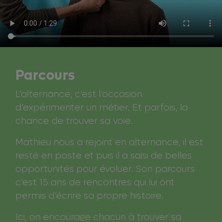
Parcours
L’alternance, c’est l’occasion
d’expérimenter un métier. Et parfois, la
chance de trouver sa voie.
Mathieu nous a rejoint en alternance, il est
resté en poste et puis il a saisi de belles
opportunités pour évoluer. Son parcours
c’est 15 ans de rencontres qui lui ont
permis d’écrire sa propre histoire.
Ici, on encourage chacun à trouver sa