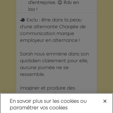
Exclu : être dans la peau
d’une alternante Chargée de
communication marque
employeur en alternance !
Sarah nous emmène dans son
quotidien clairement pour elle,
aucune journée ne se
ressemble.
Imaginer et produire des
contenus pour faire rayonner
En savoir plus sur les cookies ou
nos métiers, contribuer
...
paramétrer vos cookies
13
0