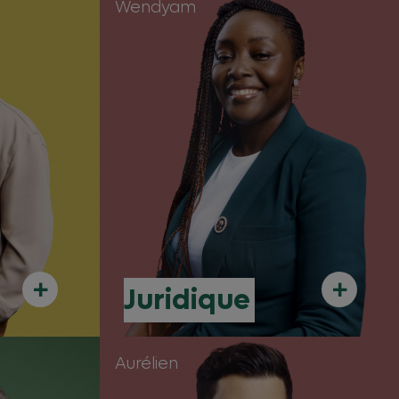
Wendyam
+
+
Juridique
Aurélien