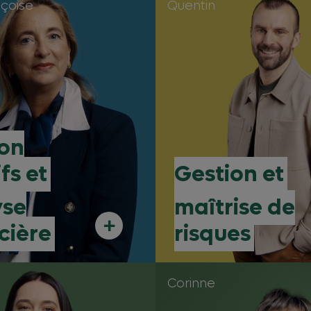
nçoise
Quentin
ion
fs et
Gestion et
yse
maîtrise de
+
cière
risques
Corinne