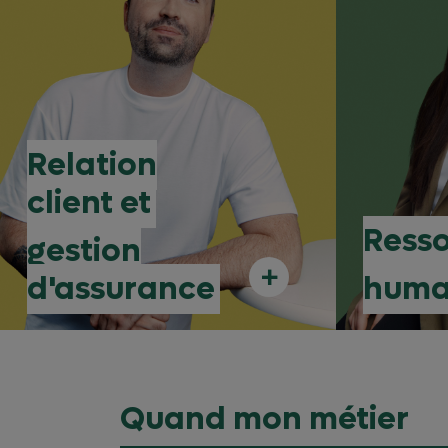
Relation
client et
Ress
gestion
+
d'assurance
huma
Quand mon métier