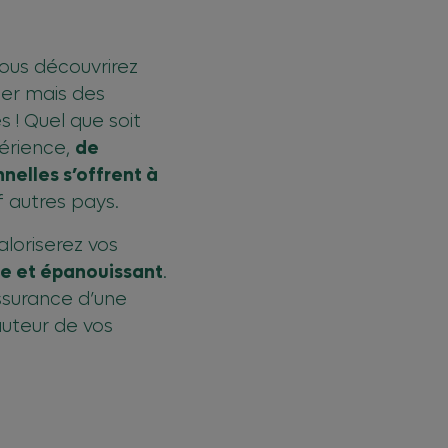
ous découvrirez
ier mais des
 ! Quel que soit
périence,
de
elles s’offrent à
 autres pays.
loriserez vos
he et épanouissant
.
assurance d’une
auteur de vos