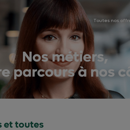
Toutes nos offr
Nos métiers,
re parcours à nos c
 et toutes