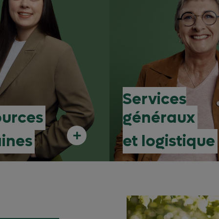
Services
ources
généraux
+
ines
et logistique