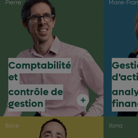
Pierre
Marie-Fra
Comptabilité
Gest
et
d'acti
contrôle de
anal
+
gestion
finan
Brice
Ilona