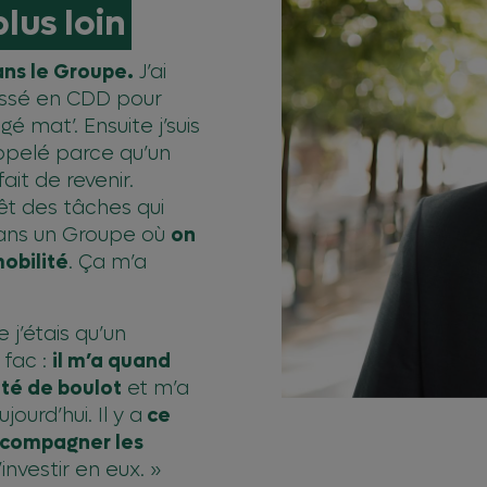
lus loin
dans le Groupe.
J’ai
assé en CDD pour
é mat’. Ensuite j’suis
ppelé parce qu’un
ait de revenir.
rêt des tâches qui
 dans un Groupe où
on
mobilité
. Ça m’a
 j’étais qu’un
 fac :
il m’a quand
té de boulot
et m’a
ourd’hui. Il y a
ce
accompagner les
nvestir en eux. »