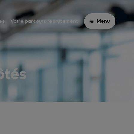
es
Votre parcours recrutement
Menu
ôtés