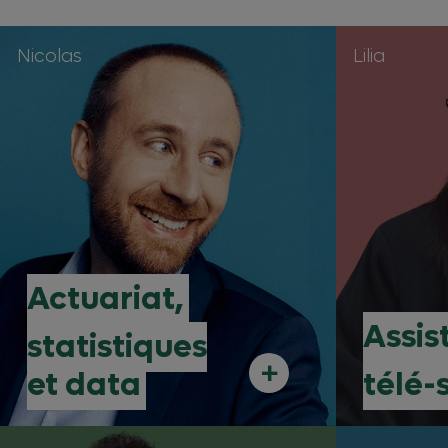
Nicolas
Lilia
Actuariat,
Assis
statistiques
+
et data
télé-